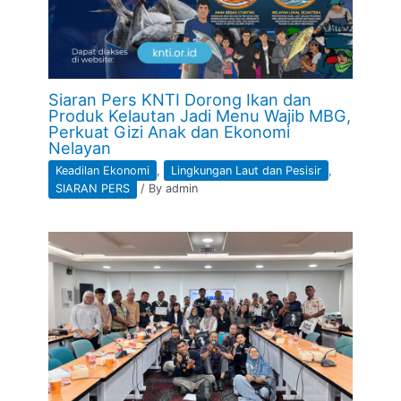
Siaran Pers KNTI Dorong Ikan dan
Produk Kelautan Jadi Menu Wajib MBG,
Perkuat Gizi Anak dan Ekonomi
Nelayan
Keadilan Ekonomi
,
Lingkungan Laut dan Pesisir
,
SIARAN PERS
/ By
admin