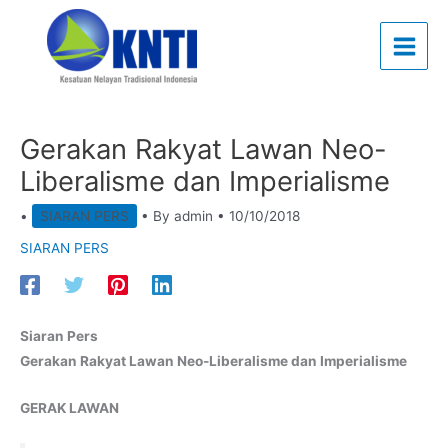
Skip
to
content
Gerakan Rakyat Lawan Neo-
Liberalisme dan Imperialisme
•
SIARAN PERS
• By
admin
•
10/10/2018
SIARAN PERS
Siaran Pers
Gerakan Rakyat Lawan Neo-Liberalisme dan Imperialisme
GERAK LAWAN