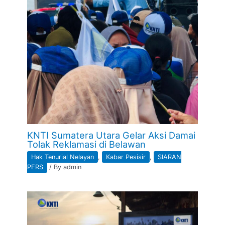
KNTI Sumatera Utara Gelar Aksi Damai
Tolak Reklamasi di Belawan
Hak Tenurial Nelayan
,
Kabar Pesisir
,
SIARAN
PERS
/ By
admin