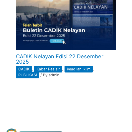
CADIK Nelayan Edisi 22 Desember
2025
CADIK
,
Kabar Pesisir
,
Keadilan Iklim
,
PUBLIKASI
/ By
admin