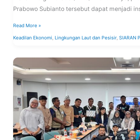
Prabowo Subianto tersebut dapat menjadi in
Read More »
Keadilan Ekonomi
,
Lingkungan Laut dan Pesisir
,
SIARAN 
SIARAN
PERS
Nelayan
dan
Peneliti
Bersinergi
Demi
Keberlanjutan
Kuda
Laut