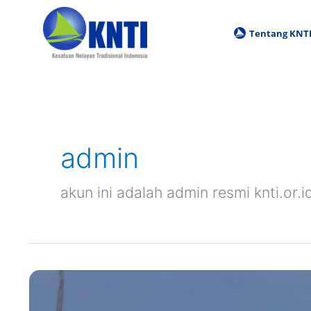
Skip
to
Tentang KNT
content
admin
akun ini adalah admin resmi knti.or.i
Siaran
Pers