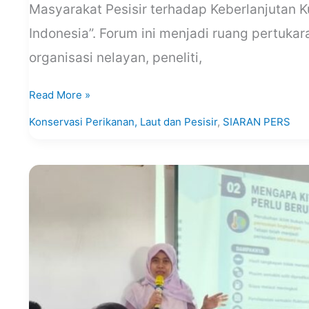
Masyarakat Pesisir terhadap Keberlanjutan 
Indonesia”. Forum ini menjadi ruang pertuka
organisasi nelayan, peneliti,
Read More »
Konservasi Perikanan, Laut dan Pesisir
,
SIARAN PERS
Siaran
Pers
KNTI
Surabaya
Dorong
Bisnis
Inovatif
untuk