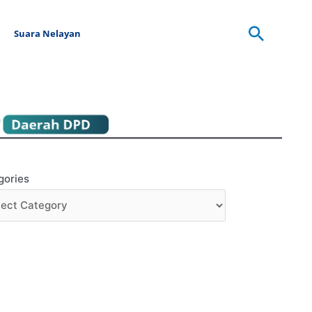
Searc
Suara Nelayan
gories