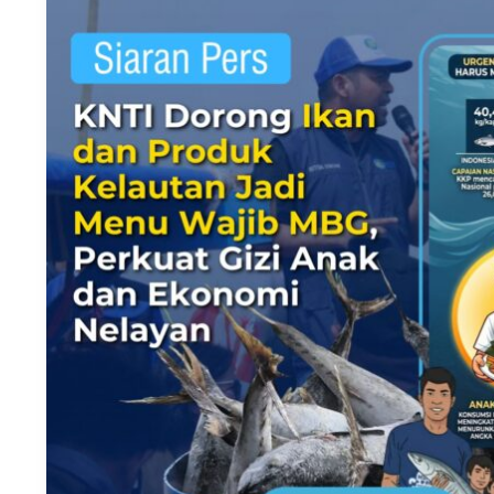
KNTI
Dorong
Ikan
dan
Produk
Kelautan
Jadi
Menu
Wajib
MBG,
Perkuat
Gizi
Anak
dan
Ekonomi
Nelayan