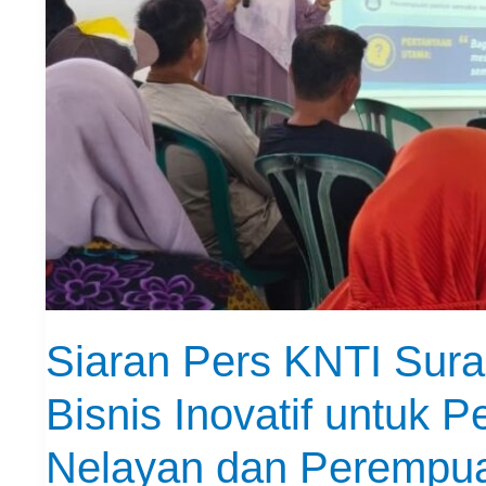
Perkuat
Ekonomi
Nelayan
dan
Perempuan
Pesisir
Siaran Pers KNTI Sur
Bisnis Inovatif untuk 
Nelayan dan Perempua