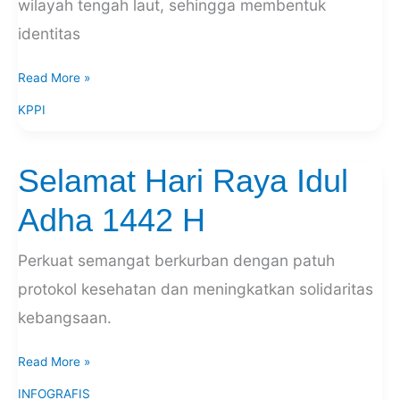
wilayah tengah laut, sehingga membentuk
identitas
Read More »
KPPI
Selamat Hari Raya Idul
Selamat
Hari
Adha 1442 H
Raya
Idul
Perkuat semangat berkurban dengan patuh
Adha
1442
protokol kesehatan dan meningkatkan solidaritas
H
kebangsaan.
Read More »
INFOGRAFIS