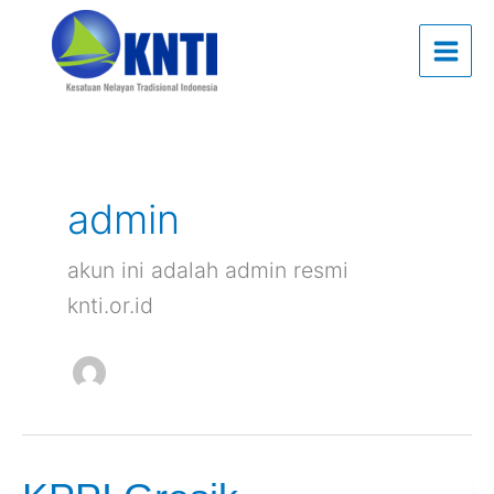
Skip
to
content
admin
akun ini adalah admin resmi
knti.or.id
KPPI