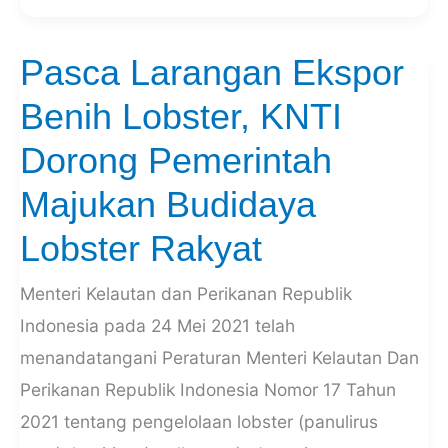
Pasca Larangan Ekspor
Pasca
Larangan
Benih Lobster, KNTI
Ekspor
Benih
Dorong Pemerintah
Lobster,
KNTI
Majukan Budidaya
Dorong
Lobster Rakyat
Pemerintah
Majukan
Budidaya
Menteri Kelautan dan Perikanan Republik
Lobster
Indonesia pada 24 Mei 2021 telah
Rakyat
menandatangani Peraturan Menteri Kelautan Dan
Perikanan Republik Indonesia Nomor 17 Tahun
2021 tentang pengelolaan lobster (panulirus