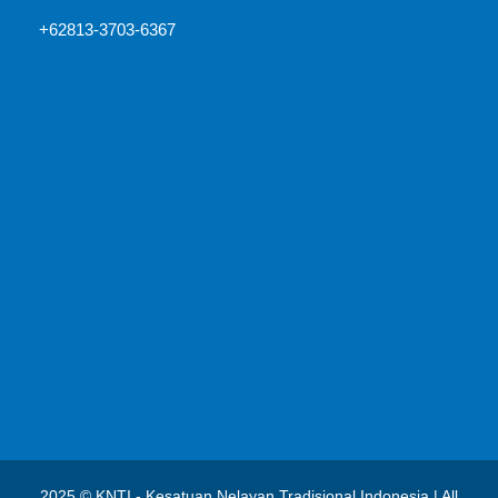
+62813-3703-6367
2025 © KNTI - Kesatuan Nelayan Tradisional Indonesia | All