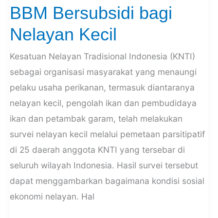
BBM Bersubsidi bagi
KNTI
Tentang
Nelayan Kecil
Akses
dan
Kesatuan Nelayan Tradisional Indonesia (KNTI)
Ketersediaan
BBM
sebagai organisasi masyarakat yang menaungi
Bersubsidi
pelaku usaha perikanan, termasuk diantaranya
bagi
nelayan kecil, pengolah ikan dan pembudidaya
Nelayan
Kecil
ikan dan petambak garam, telah melakukan
survei nelayan kecil melalui pemetaan parsitipatif
di 25 daerah anggota KNTI yang tersebar di
seluruh wilayah Indonesia. Hasil survei tersebut
dapat menggambarkan bagaimana kondisi sosial
ekonomi nelayan. Hal