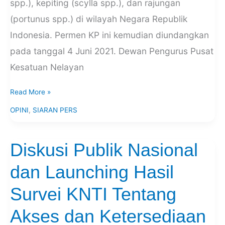
spp.), kepiting (scylla spp.), dan rajungan
(portunus spp.) di wilayah Negara Republik
Indonesia. Permen KP ini kemudian diundangkan
pada tanggal 4 Juni 2021. Dewan Pengurus Pusat
Kesatuan Nelayan
Read More »
OPINI
,
SIARAN PERS
Diskusi Publik Nasional
Diskusi
Publik
dan Launching Hasil
Nasional
dan
Survei KNTI Tentang
Launching
Hasil
Akses dan Ketersediaan
Survei