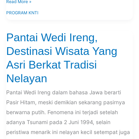
Read More »
PROGRAM KNTI
Pantai Wedi Ireng,
Pantai
Wedi
Destinasi Wisata Yang
Ireng,
Destinasi
Asri Berkat Tradisi
Wisata
Yang
Nelayan
Asri
Berkat
Pantai Wedi Ireng dalam bahasa Jawa berarti
Tradisi
Pasir Hitam, meski demikian sekarang pasirnya
Nelayan
berwarna putih. Fenomena ini terjadi setelah
adanya Tsunami pada 2 Juni 1994, selain
peristiwa menarik ini nelayan kecil setempat juga