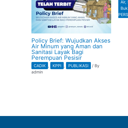
Air,
Buk
PER
Policy Brief: Wujudkan Akses
Air Minum yang Aman dan
Sanitasi Layak Bagi
Perempuan Pesisir
CADIK
,
KPPI
,
PUBLIKASI
/ By
admin