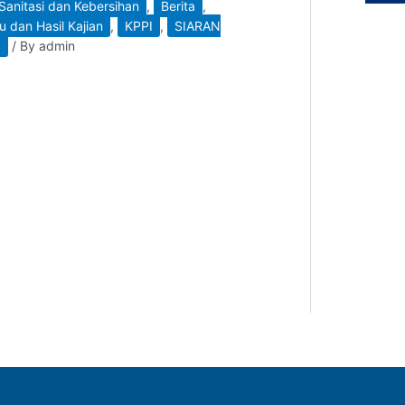
 Sanitasi dan Kebersihan
,
Berita
,
u dan Hasil Kajian
,
KPPI
,
SIARAN
S
/ By
admin