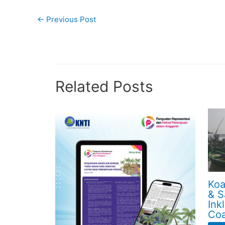
←
Previous Post
Related Posts
Koa
& S
Ink
Coa