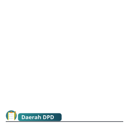
menghadapi dampak covid-19 sejak setahun lalu,
awal tahun 2021 ini juga harus dihadapkan
dengan musim baratan dan cuaca ekstrim yang
mempersulit aktivitas usaha nelayan kecil.
Pembatasan sosial sebagai uapaya pencegahan
penularan covid-19 cukup berdampak besar
pada sektor perekonomian, kemudian adanya
cuaca ektrem sejak awal tahun mengakibatkan
nelayan tidak bisa melaut
Read More »
KABAR NELAYAN