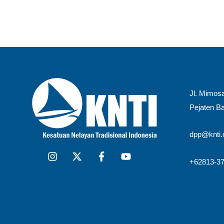
Jl. Mimosa
Pejaten Ba
dpp@knti.o
+62813-37