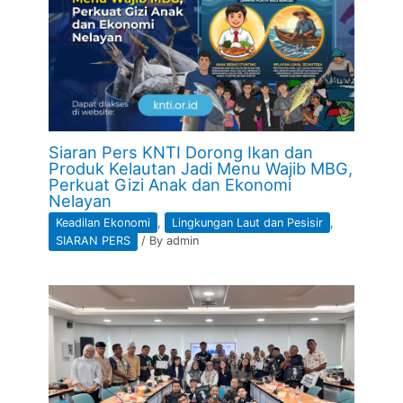
Siaran Pers KNTI Dorong Ikan dan
Produk Kelautan Jadi Menu Wajib MBG,
Perkuat Gizi Anak dan Ekonomi
Nelayan
Keadilan Ekonomi
,
Lingkungan Laut dan Pesisir
,
SIARAN PERS
/ By
admin