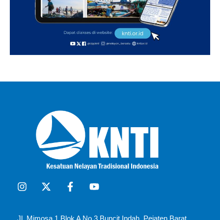
Jl. Mimosa 1 Blok A No.3 Buncit Indah, Pejaten Barat