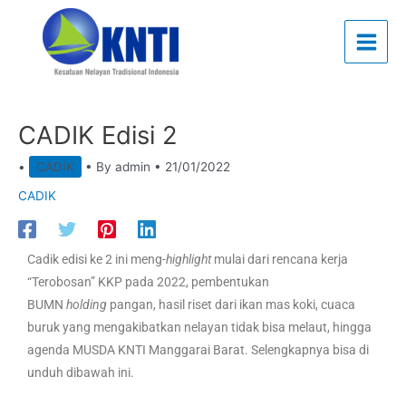
Skip
to
content
CADIK Edisi 2
•
CADIK
• By
admin
•
21/01/2022
CADIK
Cadik edisi ke 2 ini meng-
highlight
mulai dari rencana kerja
“Terobosan” KKP pada 2022, pembentukan
BUMN
holding
pangan, hasil riset dari ikan mas koki, cuaca
buruk yang mengakibatkan nelayan tidak bisa melaut, hingga
agenda MUSDA KNTI Manggarai Barat. Selengkapnya bisa di
unduh dibawah ini.