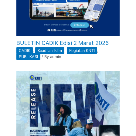
BULETIN CADIK Edisi 2 Maret 2026
CADIK
,
Keadilan Iklim
,
Kegiatan KNTI
,
PUBLIKASI
/ By
admin