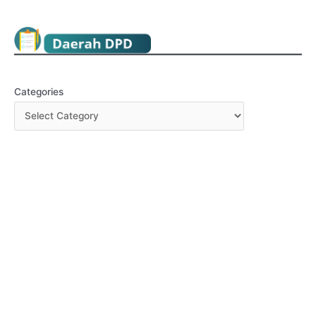
KABAR NELAYAN
,
Keadilan Ekonomi
,
PUBLIKASI
,
SIARAN PERS
Categories