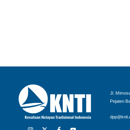
Oktober 2025, Ketua Umum Kesatuan Nelayan 
Dani Setiawan menyerukan perhatian serius
meningkatkan kesejahteraan nelayan. Berdas
Kelautan dan Perikanan (KKP), Nilai Tukar 
sejak tahun 2023. Meskipun […]
Read More »
Keadilan Ekonomi
,
PUBLIKASI
,
SIARAN PERS
Jl. Mimosa
Pejaten Ba
dpp@knti.o