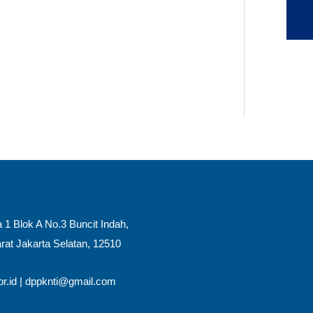
Tradisional Indonesia (KNTI),
 pemerintah dalam
arkan data dari Kementerian
Nelayan (NTN) cenderung menurun
 1 Blok A No.3 Buncit Indah,
rat Jakarta Selatan, 12510​
r.id
|
dppknti@gmail.com